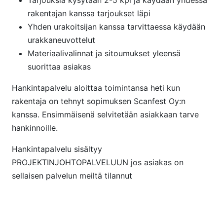
Tarjouksia kysytään 2-5 kpl ja käydään yhdessä
rakentajan kanssa tarjoukset läpi
Yhden urakoitsijan kanssa tarvittaessa käydään
urakkaneuvottelut
Materiaalivalinnat ja sitoumukset yleensä
suorittaa asiakas
Hankintapalvelu aloittaa toimintansa heti kun
rakentaja on tehnyt sopimuksen Scanfest Oy:n
kanssa. Ensimmäisenä selvitetään asiakkaan tarve
hankinnoille.
Hankintapalvelu sisältyy
PROJEKTINJOHTOPALVELUUN jos asiakas on
sellaisen palvelun meiltä tilannut