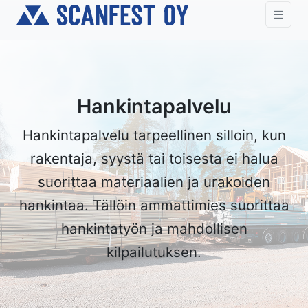
Hankintapalvelu
Hankintapalvelu tarpeellinen silloin, kun
rakentaja, syystä tai toisesta ei halua
suorittaa materiaalien ja urakoiden
hankintaa. Tällöin ammattimies suorittaa
hankintatyön ja mahdollisen
kilpailutuksen.